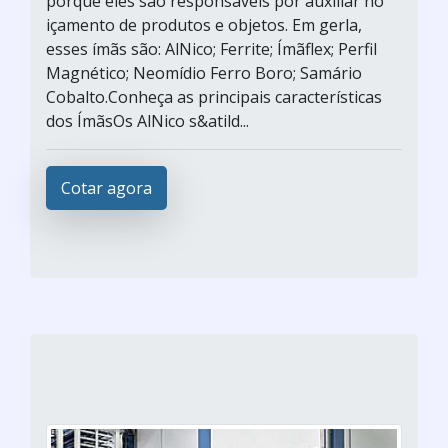
porque eles são responsáveis por auxiliar no
içamento de produtos e objetos. Em gerla,
esses ímãs são: AlNico; Ferrite; Ímãflex; Perfil
Magnético; Neomídio Ferro Boro; Samário
Cobalto.Conheça as principais características
dos ÍmãsOs AlNico s&atild...
Cotar agora