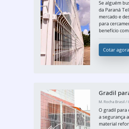
Se alguém bus
da Paraná Tel
mercado e des
para cercamen
benefício com 
Cotar agor
Gradil par
M. Rocha Brasil / 
O gradil para
a segurança a
material refo