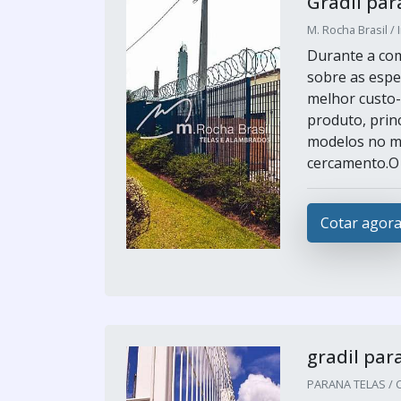
Gradil pa
M. Rocha Brasil / 
Durante a com
sobre as espe
melhor custo-
produto, prin
modelos no me
cercamento.O g
Cotar agor
gradil par
PARANA TELAS / Cu