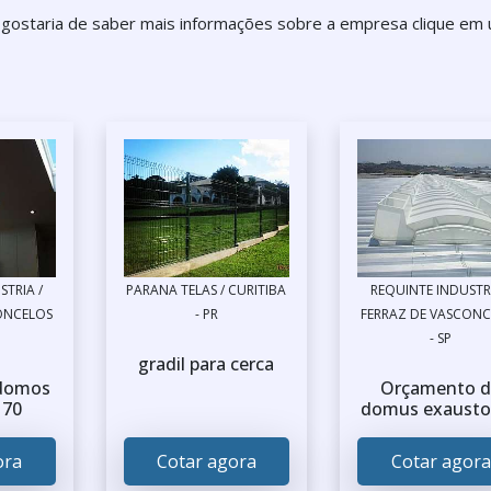
e gostaria de saber mais informações sobre a empresa clique em
STRIA /
PARANA TELAS / CURITIBA
REQUINTE INDUSTRI
ONCELOS
- PR
FERRAZ DE VASCONC
- SP
gradil para cerca
 domos
Orçamento d
 70
domus exausto
ora
Cotar agora
Cotar agora