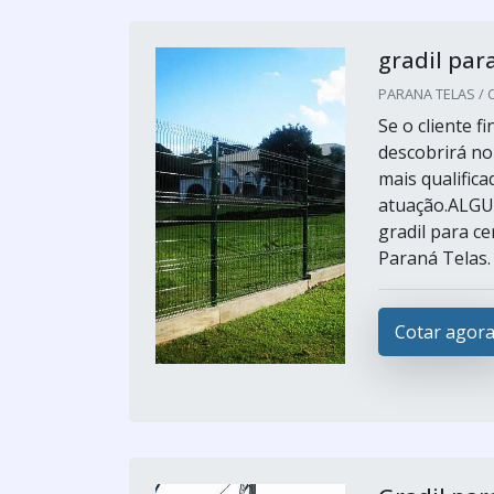
gradil par
PARANA TELAS / Cu
Se o cliente f
descobrirá no
mais qualific
atuação.ALG
gradil para c
Paraná Telas. 
Cotar agor