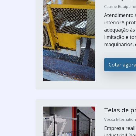
Catene Equipamen
Atendimento s
interiorA pro
adequação às
limitação e t
maquinários, 
Cotar agor
Telas de p
Vecsa Internation
Empresa reali
industrialLíd