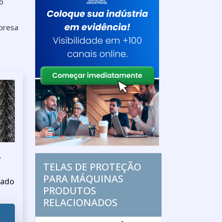
no
mpresa
P
TELAS DE PROTEÇÃO
PARA MÁQUINAS
rado
PRODUTOS
RELACIONADOS