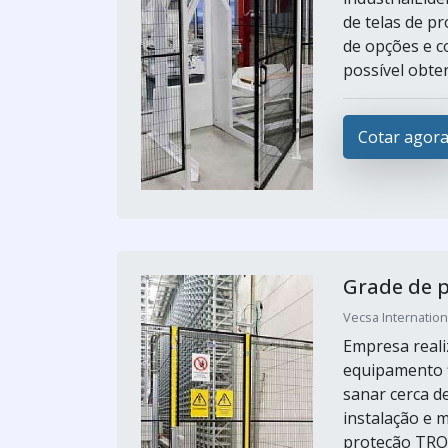
de telas de p
de opções e c
possível obte
Cotar agor
Grade de 
Vecsa Internation
Empresa reali
equipamento f
sanar cerca d
instalação e 
proteção TROA