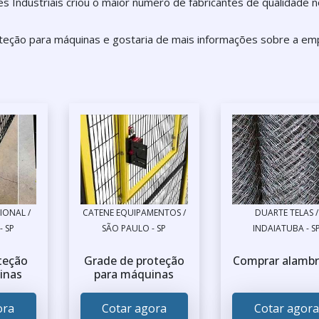
ções Industriais criou o maior número de fabricantes de qualidade 
oteção para máquinas e gostaria de mais informações sobre a e
IONAL /
CATENE EQUIPAMENTOS /
DUARTE TELAS /
- SP
SÃO PAULO - SP
INDAIATUBA - S
teção
Grade de proteção
Comprar alamb
inas
para máquinas
ora
Cotar agora
Cotar agora