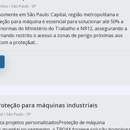
tos / São Paulo - SP
omente em São Paulo: Capital, região metropolitana e
teção para máquina é essencial para solucionar até 50% a
 normas do Ministério do Trabalho e NR12, assegurando a
ornando restrito o acesso a zonas de perigo próximas aos
com a proteç&at...
a
roteção para máquinas industriais
al / São Paulo - SP
za projetos personalizadosProteção de máquina
er mundial no segmento, a TROAX fornece solução homolog