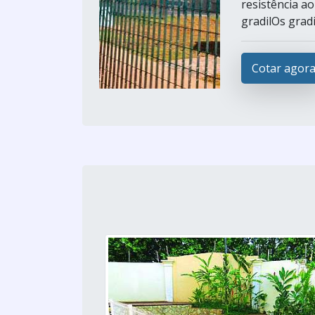
resistência a
gradilOs gradis
Cotar agor