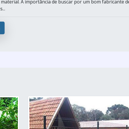
o material. A importância de buscar por um bom fabricante d
...
a