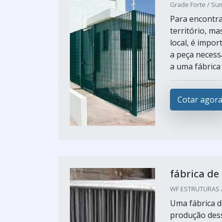
Grade Forte / Su
Para encontra
território, m
local, é impor
a peça necess
a uma fábrica 
Cotar agor
fábrica de
WF ESTRUTURAS /
Uma fábrica d
produção dess