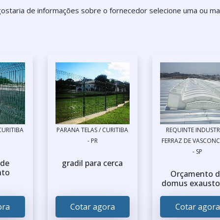
 gostaria de informações sobre o fornecedor selecione uma ou ma
CURITIBA
PARANA TELAS / CURITIBA
REQUINTE INDUSTRI
- PR
FERRAZ DE VASCONC
- SP
 de
gradil para cerca
nto
Orçamento d
domus exausto
ora
Cotar agora
Cotar agora