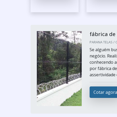
fábrica de 
PARANA TELAS / Cu
Se alguém bus
negócio. Real
conhecendo a
por fábrica d
assertividade 
Cotar agor