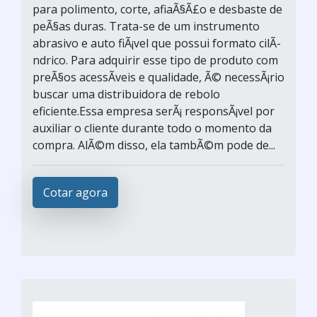
para polimento, corte, afiaÃ§Ã£o e desbaste de
peÃ§as duras. Trata-se de um instrumento
abrasivo e auto fiÃ¡vel que possui formato cilÃ­
ndrico. Para adquirir esse tipo de produto com
preÃ§os acessÃ­veis e qualidade, Ã© necessÃ¡rio
buscar uma distribuidora de rebolo
eficiente.Essa empresa serÃ¡ responsÃ¡vel por
auxiliar o cliente durante todo o momento da
compra. AlÃ©m disso, ela tambÃ©m pode de...
Cotar agora