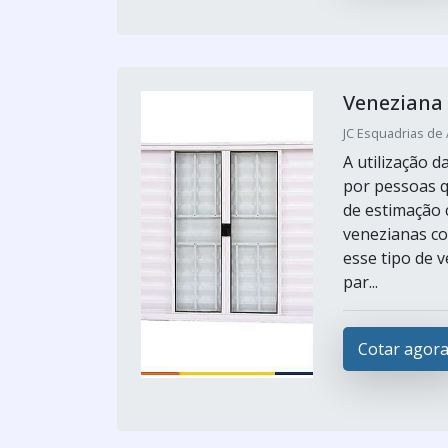
Veneziana
JC Esquadrias de 
A utilização 
por pessoas 
de estimação 
venezianas co
esse tipo de 
par...
Cotar agor