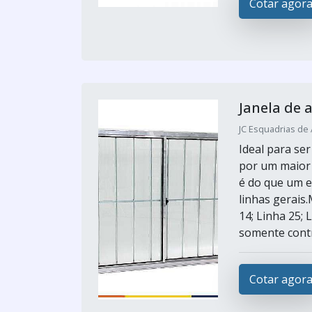
Cotar agor
Janela de 
JC Esquadrias de 
Ideal para s
por um maior 
é do que um e
linhas gerai
14; Linha 25;
somente contr
Cotar agor