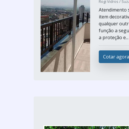
Rogi Vidros / Suz
Atendimento s
item decorati
qualquer outr
função a segu
a proteção e...
Cotar agor