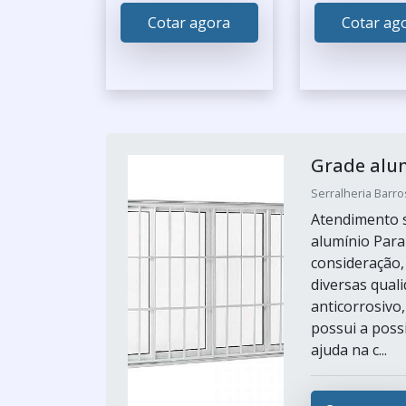
Cotar agora
Cotar ag
Grade alu
Serralheria Barro
Atendimento 
alumínio Para
consideração,
diversas qual
anticorrosivo,
possui a possi
ajuda na c...